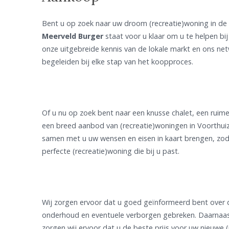
Bent u op zoek naar uw droom (recreatie)woning in d
Meerveld Burger
staat voor u klaar om u te helpen bi
onze uitgebreide kennis van de lokale markt en ons ne
begeleiden bij elke stap van het koopproces.
Of u nu op zoek bent naar een knusse chalet, een ruim
een breed aanbod van (recreatie)woningen in Voorthui
samen met u uw wensen en eisen in kaart brengen, zoda
perfecte (recreatie)woning die bij u past.
Wij zorgen ervoor dat u goed geïnformeerd bent over
onderhoud en eventuele verborgen gebreken. Daarnaast
zorgen wij ervoor dat u de beste prijs voor uw nieuwe (